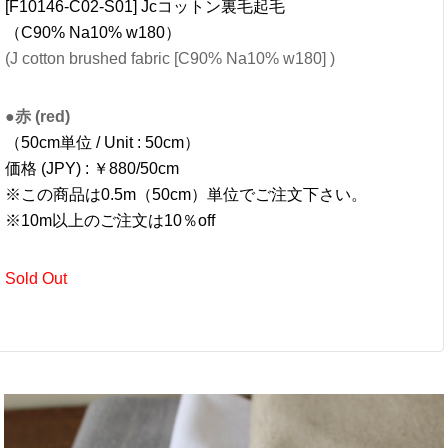
ト、ニットワンピースや、クッションなどにも。生地巾があ
るので、ソファーカバーにも良いかもしれません。
色は、セージグリーン。
Fabric cut by meter
[F10146-C01-S01] Jcコットン裏毛起毛
（C90% Na10% w180）
(J cotton brushed fabric [C90% Na10% w180] )
●セージ (sage)
（50cm単位 / Unit : 50cm）
価格 (JPY) : ￥880/50cm
※この商品は0.5m（50cm）単位でご注文下さい。
※10m以上のご注文は10％off
Sold Out