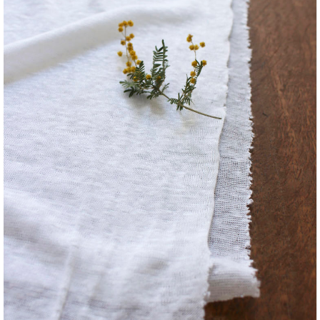
[F09980-C04-S01] リネンニット
（linen100% w150）
(Linen Jersey [linen100% w150] )
●フラックス (Flax)
（50cm単位 / Unit : 50cm）
価格 (JPY) : ￥1661/50cm
※この商品は10cm単位（最低50cm）でご注文下さい。
※10m以上のご注文は10％off
Sold Out