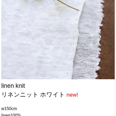
＊ジャージを縫うために
ジャージを縫うのは難しそう！最初はそんなふうに感じます
が、実際に縫ってみると、ジャージは、意外にも、簡単に縫
えます。
どちらかというと、コツが必要なのは裁断かもしれません。
裁断する前に、布をふんわりとソファなどにかけてリラック
スさせておき、余分な収縮を取り除きます。
そのあと、生地をきれいに広げ、型紙を置いてから、文鎮や
本などで重しをしてから裁断していただくと、きれいに裁断
できます。