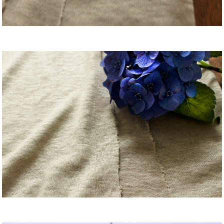
J cotton brushed fabric
Jcコットン裏毛起毛
赤
w180
C90% Na10%