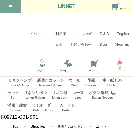
≡
LINNET
カート
イベント
ご利用案内
メルマガ
G & G
English
新着
お問い合わせ
Blog
About us
ログイン
アカウント
カート
リネンヘンプ
新着とコットン
ウール
型紙
本・紙もの
Linen&Hemp
New and Cotton
Wool
Patterns
Books
セット
リネンリボン
リネン糸
レース
ボタン洋裁用品
Set
Linen Ribbon
Linen yarn
Lace
Button Notions
洋服・雑貨
セミオーダー
カーテン
Products
Make to Order
Curtain
F09712-C01-S01
Top
ShopTop
新着とJコットン
ニット