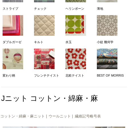
ストライプ
チェック
ヘリンボーン
薄地
ダブルガーゼ
キルト
水玉
小紋 幾何学
変わり柄
フレンチテイスト
北欧テイスト
BEST OF MORRIS
Jニット コットン・綿麻・麻
コットン・綿麻・麻ニット |
ウールニット |
繊維記号略号表