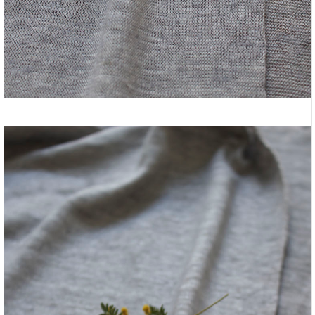
linen knit
リネンニット ホワイト
w150cm
linen100%
made in Japan
肌あたりがひんやり、涼しげなリネンニット。やや光沢があ
ります。カーディガンやブラウス、カットソー、ショールに
最適。白のニット。
Fabric cut by meter