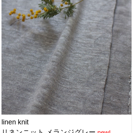
[F09980-C01-S01] リネンニット ホワイト
（linen100% w150）
(Linen Jersey [linen100% w150] )
●ホワイト (White)
（50cm単位 / Unit : 50cm）
価格 (JPY) : ￥1661/50cm
※この商品は10cm単位（最低50cm）でご注文下さい。
※10m以上のご注文は10％off
Sold Out