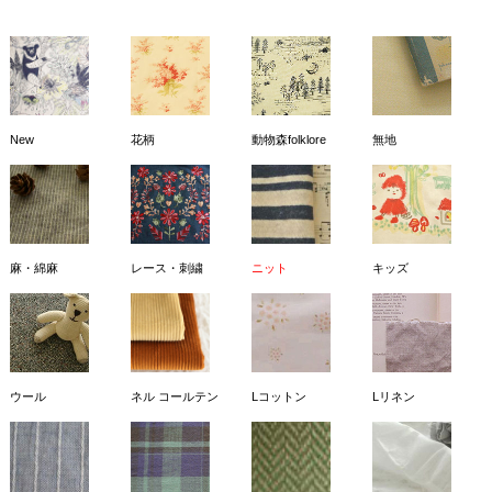
New
花柄
動物森folklore
無地
麻・綿麻
レース・刺繍
ニット
キッズ
ウール
ネル コールテン
Lコットン
Lリネン