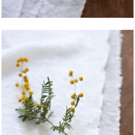
（C）LINNET