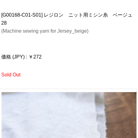
LINNET リネンニット Flax
W150cm
linen100%
made in Japan
リネン100％のリネンジャージフラックスです。手触りも柔
らかく良い風合いの生地で、薄地で多少透け感があります。
市販のものは、もう少し薄いものが多いですが、しっかりと
した印象のニットです。
ワンピースやカットソー、レギンスなどにおすすめです。
Fabric cut by meter