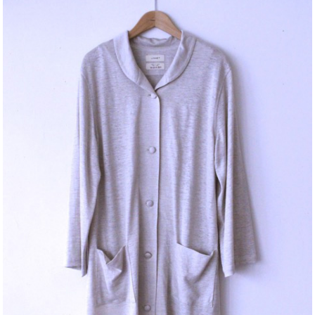
ふっくらとした、裏毛起毛のニットです。パンツ、スカー
ト、ニットワンピースや、クッションなどにも。生地巾があ
るので、ソファーカバーにも良いかもしれません。
色は、元気な赤。
Fabric cut by meter
[F10146-C02-S01] Jcコットン裏毛起毛
（C90% Na10% w180）
(J cotton brushed fabric [C90% Na10% w180] )
●赤 (red)
（50cm単位 / Unit : 50cm）
価格 (JPY) : ￥880/50cm
※この商品は0.5m（50cm）単位でご注文下さい。
※10m以上のご注文は10％off