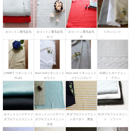
Jcコットン裏毛起毛
Jcコットン裏毛起毛
Jcコットン裏毛起毛
リネンニット
セ-ジ
赤
LINNET リネンニット
linen knitリネンニット
linen knit リネンニット
JC綿ジャガードニッ
FLAX
ホワイト
メランジグレー
ト アラン
Jcコットンハイゲージ
Jcコットンハイゲージ
JCダブルフェイスニッ
JCダブルフェイスニッ
ダブルフェイスニット
ダブルフェイスニット
トボーダー 黄色
ト ソフィー
水色