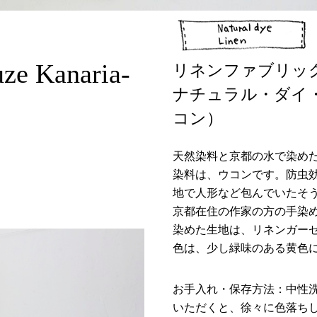
uze Kanaria-
リネンファブリッ
ナチュラル・ダイ
コン）
天然染料と京都の水で染め
染料は、ウコンです。防虫
地で人形など包んでいたそ
京都在住の作家の方の手染
染めた生地は、リネンガーゼN
色は、少し緑味のある黄色
お手入れ・保存方法：中性
いただくと、徐々に色落ち