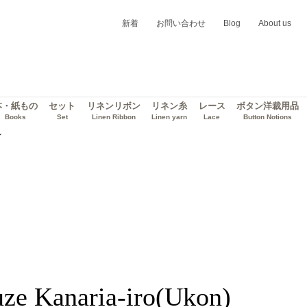
新着
お問い合わせ
Blog
About us
本・紙もの
セット
リネンリボン
リネン糸
レース
ボタン洋裁用品
Books
Set
Linen Ribbon
Linen yarn
Lace
Button Notions
イ
uze Kanaria-iro(Ukon)