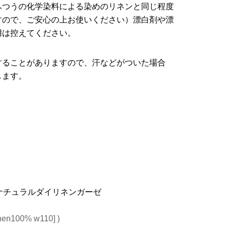
ふつうの化学染料による染めのリネンと同じ程度
すので、ご安心の上お使いください）漂白剤や漂
用は控えてください。
することがありますので、汗などがついた場合
します。
INNETナチュラルダイリネンガーゼ
inen100% w110] )