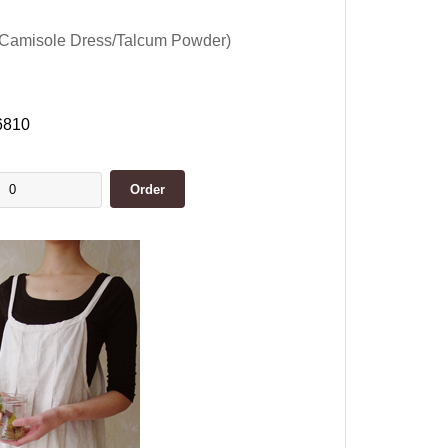
or Camisole Dress/Talcum Powder)
6810