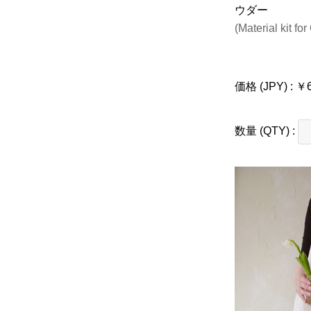
ウダー
(Material kit f
価格 (JPY) : ￥
数量 (QTY) :