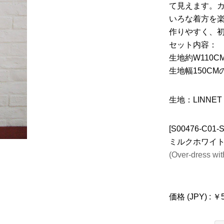
て見えます。
いろな着方を
作りやすく、
セット内容：
生地約W110
生地幅150CM
生地：LINNE
[S00476-C
ミルクホワイ
(Over-dress wit
価格 (JPY) : ￥