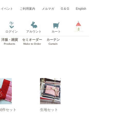
イベント
ご利用案内
メルマガ
G & G
English
ログイン
アカウント
カート
洋服・雑貨
セミオーダー
カーテン
Products
Make to Order
Curtain
制作セット
生地セット