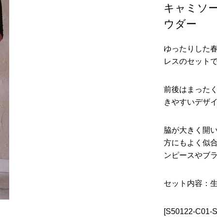
キャミソ
ウダー
ゆったりした
レスのセット
前後はまった
きやすいデザ
脇が大きく開
方にもよく似
ンピースやブ
セット内容：生
[S50122-C