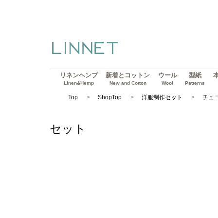
リネンヘンプ
新着とコットン
ウール
型紙
Linen&Hemp
New and Cotton
Wool
Patterns
Top
ShopTop
洋服制作セット
チュ
セット