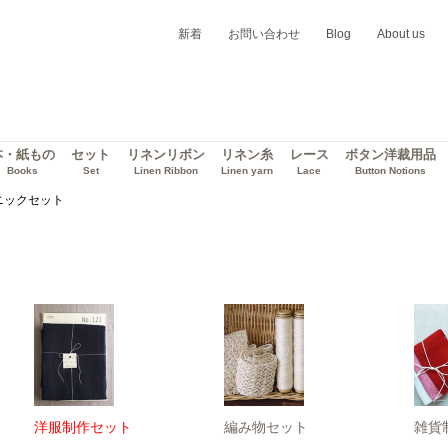
新着
お問い合わせ
Blog
About us
本・紙もの
セット
リネンリボン
リネン糸
レース
ボタン洋裁用品
Books
Set
Linen Ribbon
Linen yarn
Lace
Button Notions
ニックセット
洋服制作セット
編み物セット
雑貨