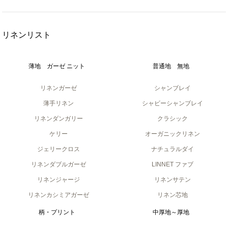
リネンリスト
薄地 ガーゼ ニット
普通地 無地
リネンガーゼ
シャンブレイ
薄手リネン
シャビーシャンブレイ
リネンダンガリー
クラシック
ケリー
オーガニックリネン
ジェリークロス
ナチュラルダイ
リネンダブルガーゼ
LINNET ファブ
リネンジャージ
リネンサテン
リネンカシミアガーゼ
リネン芯地
柄・プリント
中厚地～厚地