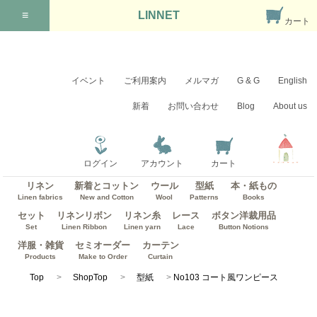
≡
LINNET
カート
イベント
ご利用案内
メルマガ
G & G
English
新着
お問い合わせ
Blog
About us
ログイン
アカウント
カート
リネン
新着とコットン
ウール
型紙
本・紙もの
Linen fabrics
New and Cotton
Wool
Patterns
Books
セット
リネンリボン
リネン糸
レース
ボタン洋裁用品
Set
Linen Ribbon
Linen yarn
Lace
Button Notions
洋服・雑貨
セミオーダー
カーテン
Products
Make to Order
Curtain
Top
ShopTop
型紙
No103 コート風ワンピース