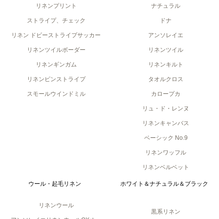
リネンプリント
ナチュラル
ストライプ、チェック
ドナ
リネン ドビーストライプサッカー
アンソレイエ
リネンツイルボーダー
リネンツイル
リネンギンガム
リネンキルト
リネンピンストライプ
タオルクロス
スモールウインドミル
カロープカ
リュ・ド・レンヌ
リネンキャンバス
ベーシック No.9
リネンワッフル
リネンベルベット
ウール・起毛リネン
ホワイト＆ナチュラル＆ブラック
リネンウール
黒系リネン