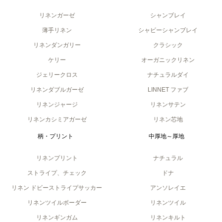
リネンガーゼ
シャンブレイ
薄手リネン
シャビーシャンブレイ
リネンダンガリー
クラシック
ケリー
オーガニックリネン
ジェリークロス
ナチュラルダイ
リネンダブルガーゼ
LINNET ファブ
リネンジャージ
リネンサテン
リネンカシミアガーゼ
リネン芯地
柄・プリント
中厚地～厚地
リネンプリント
ナチュラル
ストライプ、チェック
ドナ
リネン ドビーストライプサッカー
アンソレイエ
リネンツイルボーダー
リネンツイル
リネンギンガム
リネンキルト