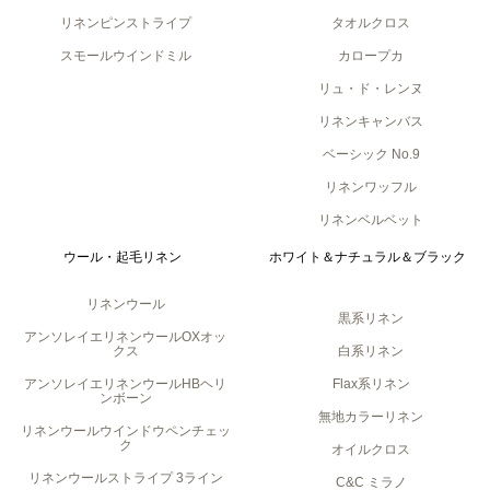
リネンピンストライプ
タオルクロス
スモールウインドミル
カロープカ
リュ・ド・レンヌ
リネンキャンバス
ベーシック No.9
リネンワッフル
リネンベルベット
ウール・起毛リネン
ホワイト＆ナチュラル＆ブラック
リネンウール
黒系リネン
アンソレイエリネンウールOXオッ
クス
白系リネン
アンソレイエリネンウールHBヘリ
Flax系リネン
ンボーン
無地カラーリネン
リネンウールウインドウペンチェッ
ク
オイルクロス
リネンウールストライプ 3ライン
C&C ミラノ