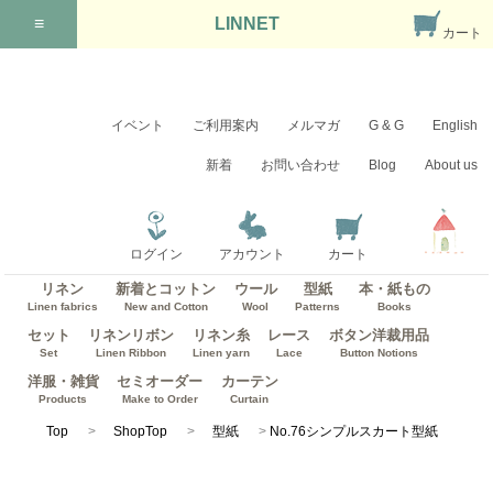
≡
LINNET
カート
イベント
ご利用案内
メルマガ
G & G
English
新着
お問い合わせ
Blog
About us
ログイン
アカウント
カート
リネン
新着とコットン
ウール
型紙
本・紙もの
Linen fabrics
New and Cotton
Wool
Patterns
Books
セット
リネンリボン
リネン糸
レース
ボタン洋裁用品
Set
Linen Ribbon
Linen yarn
Lace
Button Notions
洋服・雑貨
セミオーダー
カーテン
Products
Make to Order
Curtain
Top
ShopTop
型紙
No.76シンプルスカート型紙