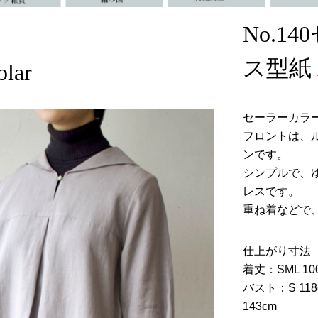
No.1
ス型紙
olar
セーラーカラ
フロントは、
ンです。
シンプルで、
レスです。
重ね着などで
仕上がり寸法
着丈：SML 100.
バスト：S 118cm 
143cm