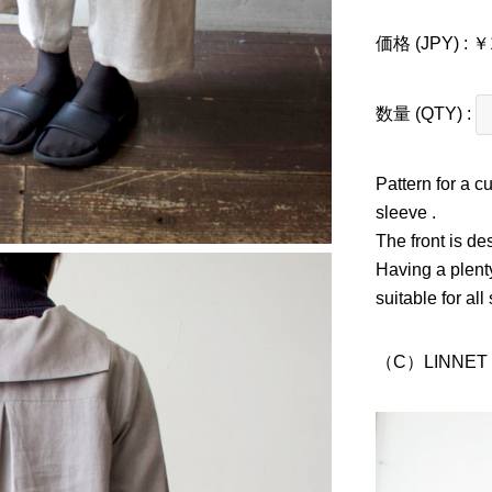
価格 (JPY) : ￥
数量 (QTY) :
Pattern for a c
sleeve .
The front is de
Having a plenty
suitable for al
（C）LINNET