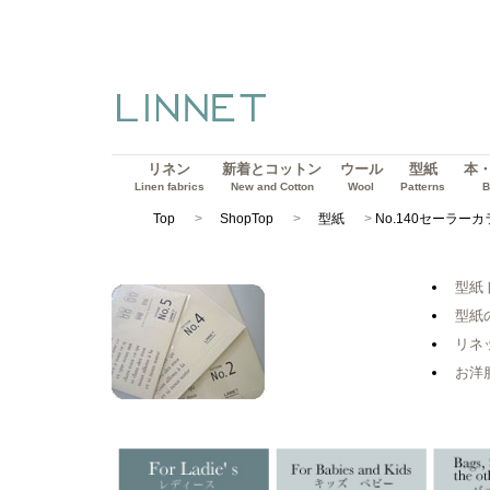
リネン
新着とコットン
ウール
型紙
本
Linen fabrics
New and Cotton
Wool
Patterns
B
Top
ShopTop
型紙
No.140セーラー
型紙
型紙
リネ
お洋