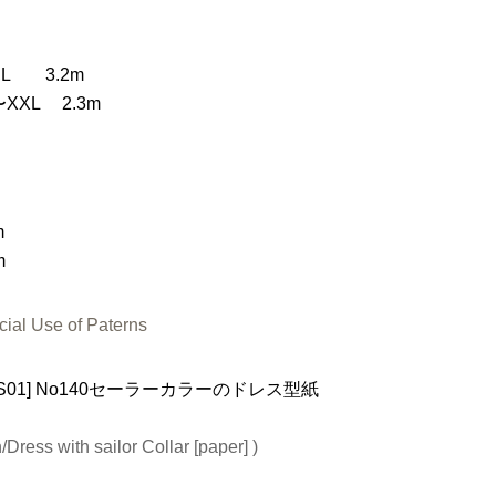
M,L 3.2m
〜XXL 2.3m
m
m
ial Use of Paterns
01-S01] No140セーラーカラーのドレス型紙
Dress with sailor Collar [paper] )