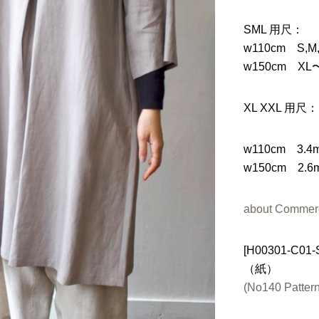
SML 用尺：
w110cm S,
w150cm XL
XL XXL 用尺：
w110cm 3.4
w150cm 2.6
about Commerc
[H00301-C
（紙）
(No140 Pattern/