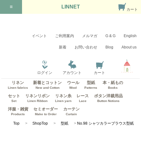
≡
LINNET
カート
イベント
ご利用案内
メルマガ
G & G
English
新着
お問い合わせ
Blog
About us
ログイン
アカウント
カート
リネン
新着とコットン
ウール
型紙
本・紙もの
Linen fabrics
New and Cotton
Wool
Patterns
Books
セット
リネンリボン
リネン糸
レース
ボタン洋裁用品
Set
Linen Ribbon
Linen yarn
Lace
Button Notions
洋服・雑貨
セミオーダー
カーテン
Products
Make to Order
Curtain
Top
ShopTop
型紙
No.98 シャツカラーブラウス型紙