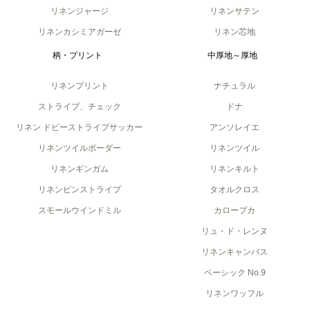
リネンジャージ
リネンサテン
リネンカシミアガーゼ
リネン芯地
柄・プリント
中厚地～厚地
リネンプリント
ナチュラル
ストライプ、チェック
ドナ
リネン ドビーストライプサッカー
アンソレイエ
リネンツイルボーダー
リネンツイル
リネンギンガム
リネンキルト
リネンピンストライプ
タオルクロス
スモールウインドミル
カロープカ
リュ・ド・レンヌ
リネンキャンバス
ベーシック No.9
リネンワッフル