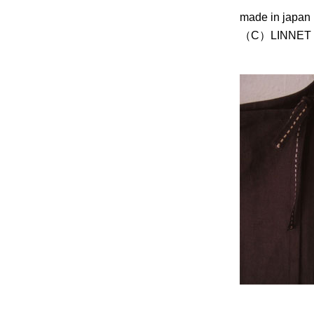
made in japan
（C）LINNET