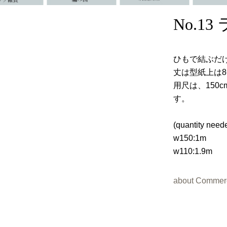
No.1
ひもで結ぶだ
丈は型紙上は8
用尺は、150c
す。
(quantity neede
w150:1m
w110:1.9m
about Commerc