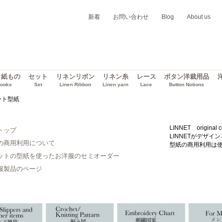
新着
お問い合わせ
Blog
About us
・紙もの
セット
リネンリボン
リネン糸
レース
ボタン洋裁用品
ooks
Set
Linen Ribbon
Linen yarn
Lace
Button Notions
カート型紙
LINNET original c
トップ
LINNETがデザ
の商用利用について
型紙の商用利用は
ットの型紙を使ったお洋服のセミオーダー
服製品のページ