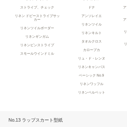
ストライプ、チェック
ドナ
ア
リネン ドビーストライプサッ
アンソレイエ
カー
ア
リネンツイル
リネンツイルボーダー
リネンキルト
リネンギンガム
タオルクロス
リネンピンストライプ
カロープカ
スモールウインドミル
リュ・ド・レンヌ
リネンキャンバス
ベーシック No.9
リネンワッフル
リネンベルベット
No.13 ラップスカート型紙