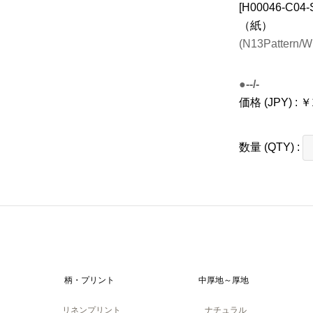
[H00046-C
（紙）
(N13Pattern/Wr
●--/-
価格 (JPY) : ￥
数量 (QTY) :
柄・プリント
中厚地～厚地
リネンプリント
ナチュラル