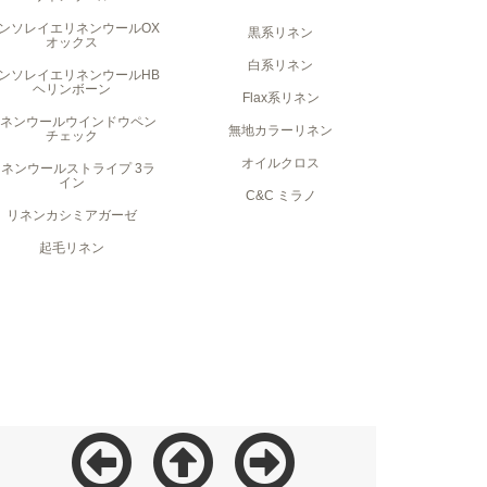
ンソレイエリネンウールOX
黒系リネン
オックス
白系リネン
ンソレイエリネンウールHB
ヘリンボーン
Flax系リネン
リネンウールウインドウペン
無地カラーリネン
チェック
オイルクロス
リネンウールストライプ 3ラ
イン
C&C ミラノ
リネンカシミアガーゼ
起毛リネン