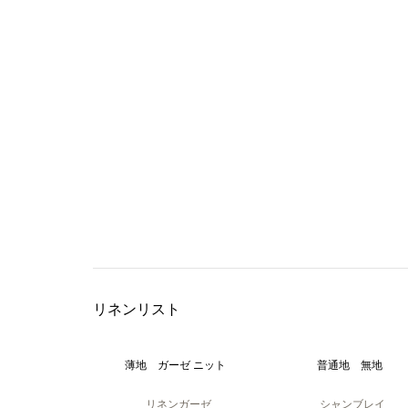
リネンリスト
薄地 ガーゼ ニット
普通地 無地
リネンガーゼ
シャンブレイ