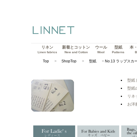
リネン
新着とコットン
ウール
型紙
本
Linen fabrics
New and Cotton
Wool
Patterns
B
Top
ShopTop
型紙
No.13 ラップス
型紙
型紙
リネ
お洋