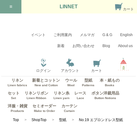
≡
LINNET
カート
イベント
ご利用案内
メルマガ
G & G
English
新着
お問い合わせ
Blog
About us
ログイン
アカウント
カート
リネン
新着とコットン
ウール
型紙
本・紙もの
Linen fabrics
New and Cotton
Wool
Patterns
Books
セット
リネンリボン
リネン糸
レース
ボタン洋裁用品
Set
Linen Ribbon
Linen yarn
Lace
Button Notions
洋服・雑貨
セミオーダー
カーテン
Products
Make to Order
Curtain
Top
ShopTop
型紙
No.19 エプロンドレス型紙