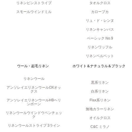
リネンピンストライプ
タオルクロス
スモールウインドミル
カロープカ
リュ・ド・レンヌ
リネンキャンバス
ベーシック No.9
リネンワッフル
リネンベルベット
ウール・起毛リネン
ホワイト＆ナチュラル＆ブラック
リネンウール
黒系リネン
アンソレイエリネンウールOXオッ
クス
白系リネン
アンソレイエリネンウールHBヘリ
Flax系リネン
ンボーン
無地カラーリネン
リネンウールウインドウペンチェッ
ク
オイルクロス
リネンウールストライプ 3ライン
C&C ミラノ