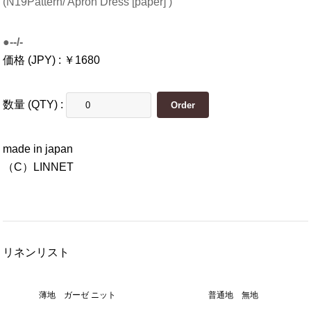
(N19Pattern/ Apron Dress [paper] )
●--/-
価格 (JPY) : ￥1680
数量 (QTY) :
made in japan
（C）LINNET
リネンリスト
薄地 ガーゼ ニット
普通地 無地