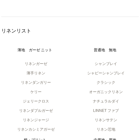
リネンリスト
薄地 ガーゼ ニット
普通地 無地
リネンガーゼ
シャンブレイ
薄手リネン
シャビーシャンブレイ
リネンダンガリー
クラシック
ケリー
オーガニックリネン
ジェリークロス
ナチュラルダイ
リネンダブルガーゼ
LINNET ファブ
リネンジャージ
リネンサテン
リネンカシミアガーゼ
リネン芯地
柄・プリント
中厚地～厚地