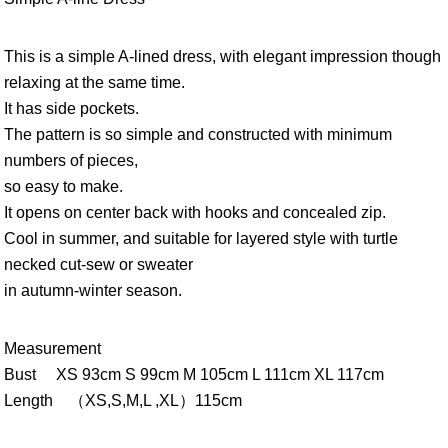
This is a simple A-lined dress, with elegant impression though
relaxing at the same time.
It has side pockets.
The pattern is so simple and constructed with minimum
numbers of pieces,
so easy to make.
It opens on center back with hooks and concealed zip.
Cool in summer, and suitable for layered style with turtle
necked cut-sew or sweater
in autumn-winter season.
Measurement
Bust XS 93cm S 99cm M 105cm L 111cm XL 117cm
Length （XS,S,M,L ,XL）115cm