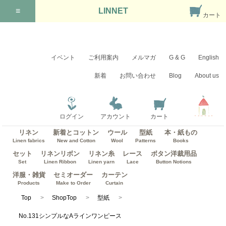
≡
LINNET
カート
イベント
ご利用案内
メルマガ
G & G
English
新着
お問い合わせ
Blog
About us
ログイン
アカウント
カート
リネン
新着とコットン
ウール
型紙
本・紙もの
Linen fabrics
New and Cotton
Wool
Patterns
Books
セット
リネンリボン
リネン糸
レース
ボタン洋裁用品
Set
Linen Ribbon
Linen yarn
Lace
Button Notions
洋服・雑貨
セミオーダー
カーテン
Products
Make to Order
Curtain
Top
ShopTop
型紙
No.131シンプルなAラインワンピース