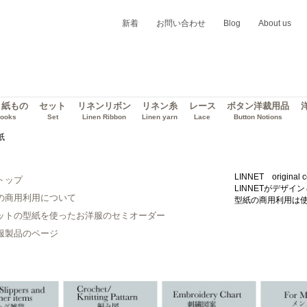
新着
お問い合わせ
Blog
About us
・紙もの
セット
リネンリボン
リネン糸
レース
ボタン洋裁用品
ooks
Set
Linen Ribbon
Linen yarn
Lace
Button Notions
紙
LINNET original c
トップ
LINNETがデザ
の商用利用について
型紙の商用利用は
ットの型紙を使ったお洋服のセミオーダー
服製品のページ