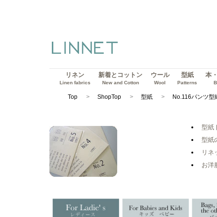
リネン
新着とコットン
ウール
型紙
本
Linen fabrics
New and Cotton
Wool
Patterns
B
Top
ShopTop
型紙
No.116パンツ型
型紙
型紙
リネ
お洋