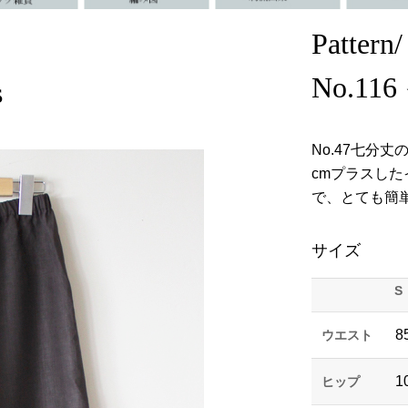
Pattern/
No.
s
No.47七分
cmプラスし
で、とても簡
サイズ
S
8
ウエスト
1
ヒップ