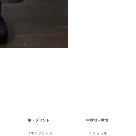
。
柄・プリント
中厚地～厚地
リネンプリント
ナチュラル