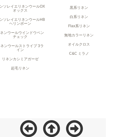
ンソレイエリネンウールOX
黒系リネン
オックス
白系リネン
ンソレイエリネンウールHB
ヘリンボーン
Flax系リネン
リネンウールウインドウペン
無地カラーリネン
チェック
オイルクロス
リネンウールストライプ 3ラ
イン
C&C ミラノ
リネンカシミアガーゼ
起毛リネン