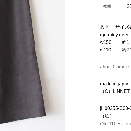
2
裾幅
股下 サイズ共
(quantity neede
w150: 約1.
w110: 約2.
about Commerc
made in japan
（C）LINNET
[H00255-C0
（紙）
(No.116 Patter