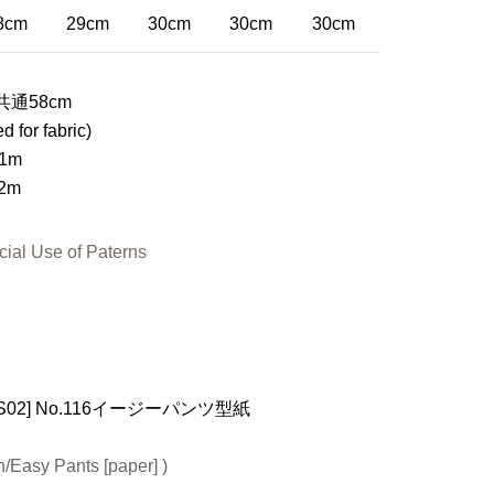
8cm
29cm
30cm
30cm
30cm
通58cm
d for fabric)
1m
2m
ial Use of Paterns
3-S02] No.116イージーパンツ型紙
n/Easy Pants [paper] )